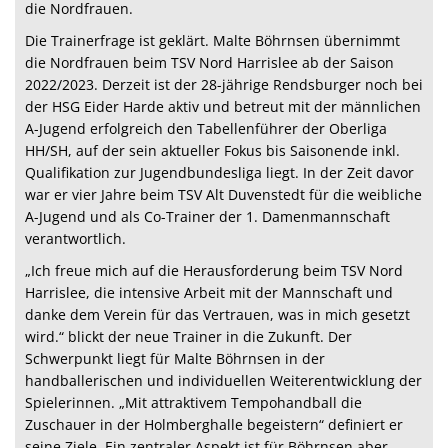
die Nordfrauen.
Die Trainerfrage ist geklärt. Malte Böhrnsen übernimmt
die Nordfrauen beim TSV Nord Harrislee ab der Saison
2022/2023. Derzeit ist der 28-jährige Rendsburger noch bei
der HSG Eider Harde aktiv und betreut mit der männlichen
A-Jugend erfolgreich den Tabellenführer der Oberliga
HH/SH, auf der sein aktueller Fokus bis Saisonende inkl.
Qualifikation zur Jugendbundesliga liegt. In der Zeit davor
war er vier Jahre beim TSV Alt Duvenstedt für die weibliche
A-Jugend und als Co-Trainer der 1. Damenmannschaft
verantwortlich.
„Ich freue mich auf die Herausforderung beim TSV Nord
Harrislee, die intensive Arbeit mit der Mannschaft und
danke dem Verein für das Vertrauen, was in mich gesetzt
wird.“ blickt der neue Trainer in die Zukunft. Der
Schwerpunkt liegt für Malte Böhrnsen in der
handballerischen und individuellen Weiterentwicklung der
Spielerinnen. „Mit attraktivem Tempohandball die
Zuschauer in der Holmberghalle begeistern“ definiert er
seine Ziele. Ein zentraler Aspekt ist für Böhrnsen aber