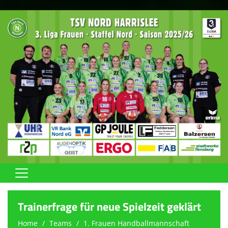
Home
Trainerfrage für neue Spielzeit geklärt
Team
Home
Teams
1. Frauen Handballmannschaft