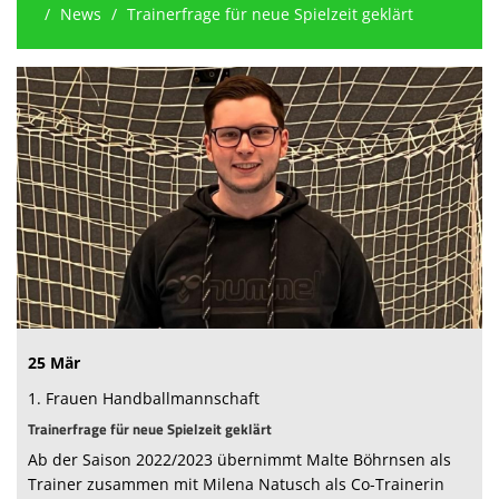
News
Trainerfrage für neue Spielzeit geklärt
Berichte
3. Liga Nord
Tabelle
Unsere Spiele
Förderverein
Sponsoren
TSV Nord Harrislee
Kontaktformular
25 Mär
Spielplan
1. Frauen Handballmannschaft
Trainerfrage für neue Spielzeit geklärt
HEIMSPIEL - Unser Hallenheft
Ab der Saison 2022/2023 übernimmt Malte Böhrnsen als
Trainer zusammen mit Milena Natusch als Co-Trainerin